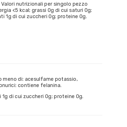
 Valori nutrizionali per singolo pezzo
ergia <5 kcal; grassi 0g di cui saturi 0g;
ti 1g di cui zuccheri 0g; proteine 0g.
2% o meno di: acesulfame potassio,
onurici: contiene felanina.
ti 1g di cui zuccheri 0g; proteine 0g.