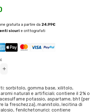
0
one gratuita a partire da
24.99€
nti sicuri
e crittografati
:
Increase
quantity
for
Trident
-
ti: sorbitolo, gomma base, xilitolo,
Gusto
 aromi naturali e artificiali; contiene il 2% o
originale
14
 acesulfame potassio, aspartame, bht (per
gum
 la freschezza), mannitolo, lecitina di
ralosio, fenilchetonurici: contiene