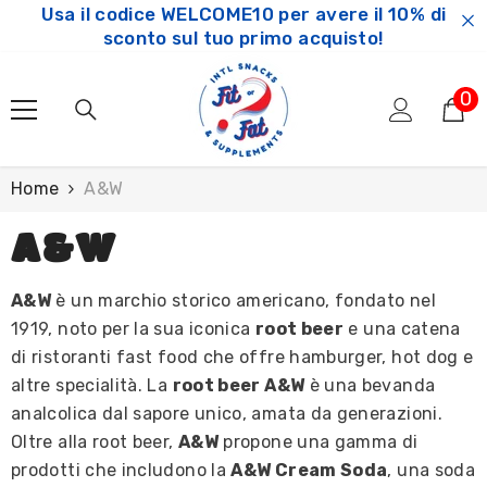
Usa il codice WELCOME10 per avere il 10% di
SKIP TO CONTENT
sconto sul tuo primo acquisto!
0
0
ar
Home
A&W
A&W
A&W
è un marchio storico americano, fondato nel
1919, noto per la sua iconica
root beer
e una catena
di ristoranti fast food che offre hamburger, hot dog e
altre specialità. La
root beer A&W
è una bevanda
analcolica dal sapore unico, amata da generazioni.
Oltre alla root beer,
A&W
propone una gamma di
prodotti che includono la
A&W Cream Soda
, una soda