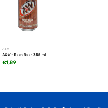
MARCA:
A&W
A&W - Root Beer 355 ml
€1,89