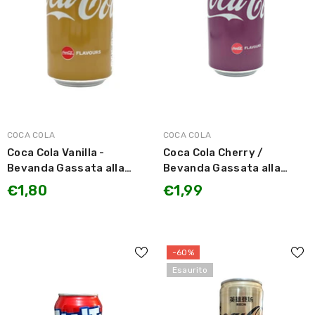
MARCA:
MARCA:
COCA COLA
COCA COLA
Coca Cola Vanilla -
Coca Cola Cherry /
Bevanda Gassata alla
Bevanda Gassata alla
Vaniglia 330ml
Ciliegia 330ml
€1,80
€1,99
-60%
Esaurito