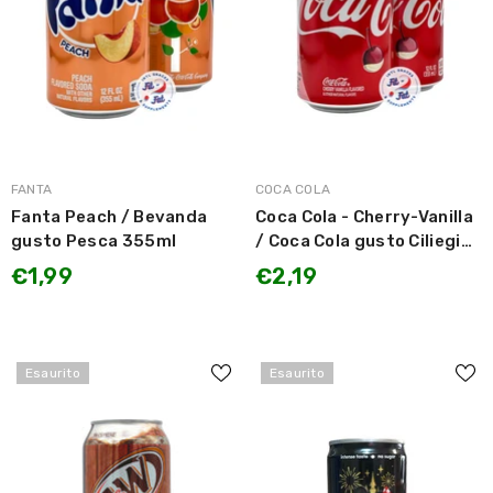
MARCA:
MARCA:
FANTA
COCA COLA
Fanta Peach / Bevanda
Coca Cola - Cherry-Vanilla
gusto Pesca 355ml
/ Coca Cola gusto Ciliegia
e Vaniglia 330ml
€1,99
€2,19
Esaurito
Esaurito