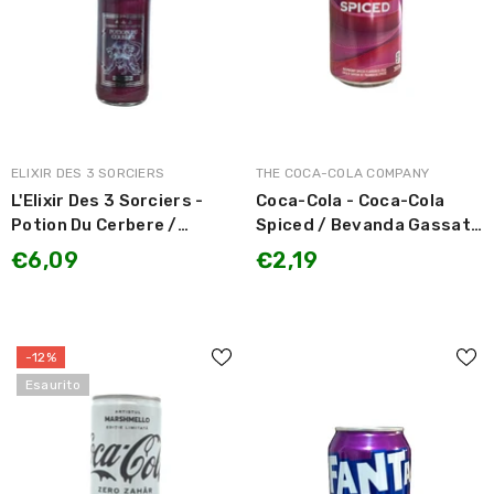
MARCA:
MARCA:
ELIXIR DES 3 SORCIERS
THE COCA-COLA COMPANY
L'Elixir Des 3 Sorciers -
Coca-Cola - Coca-Cola
Potion Du Cerbere /
Spiced / Bevanda Gassata
Pozione del Cerbero gusto
gusto Lampone e Spezie
€6,09
€2,19
Fico e Uva 330ml
LIMITED EDITION 330ml
-12%
Esaurito