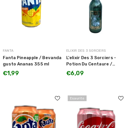
MARCA:
MARCA:
FANTA
ELIXIR DES 3 SORCIERS
Fanta Pineapple / Bevanda
L'elixir Des 3 Sorciers -
gusto Ananas 355 ml
Potion Du Centaure /
Pozione del Centauro
€1,99
€6,09
gusto Lampone e Violetta
330ml
Esaurito