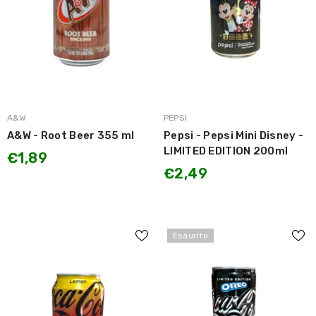
MARCA:
MARCA:
A&W
PEPSI
A&W - Root Beer 355 ml
Pepsi - Pepsi Mini Disney -
LIMITED EDITION 200ml
€1,89
€2,49
Esaurito