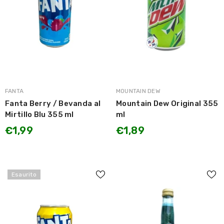
MARCA:
MARCA:
FANTA
MOUNTAIN DEW
Fanta Berry / Bevanda al
Mountain Dew Original 355
Mirtillo Blu 355 ml
ml
€1,99
€1,89
Esaurito