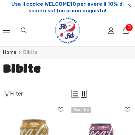
Usa il codice WELCOME10 per avere il 10% di
SKIP TO CONTENT
sconto sul tuo primo acquisto!
0
0
ar
Home
Bibite
Bibite
Filter
Esaurito