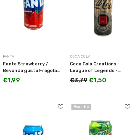
MARCA:
MARCA:
FANTA
COCA COLA
Fanta Strawberry /
Coca Cola Creations -
Bevanda gusto Fragola
League of Legends -
355ml
LIMITED EDITION 330ml
€1,99
€3,79
€1,50
LEGGERMENTE
DANNEGGIATE
Esaurito