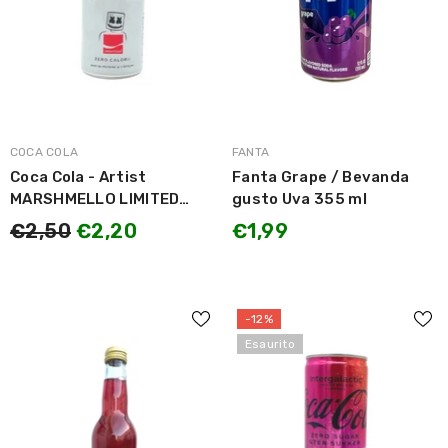
MARCA:
MARCA:
COCA COLA
FANTA
Coca Cola - Artist
Fanta Grape / Bevanda
MARSHMELLO LIMITED
gusto Uva 355 ml
EDITION 250ml
€2,50
€2,20
€1,99
-12%
Esaurito