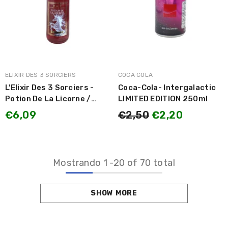
MARCA:
MARCA:
ELIXIR DES 3 SORCIERS
COCA COLA
L'Elixir Des 3 Sorciers -
Coca-Cola- Intergalactic
Potion De La Licorne /
LIMITED EDITION 250ml
Pozione dell'Unicorno
€6,09
€2,50
€2,20
gusto Mirtillo e Ribes Nero
330ml
Mostrando
1
-
20
of 70 total
SHOW MORE