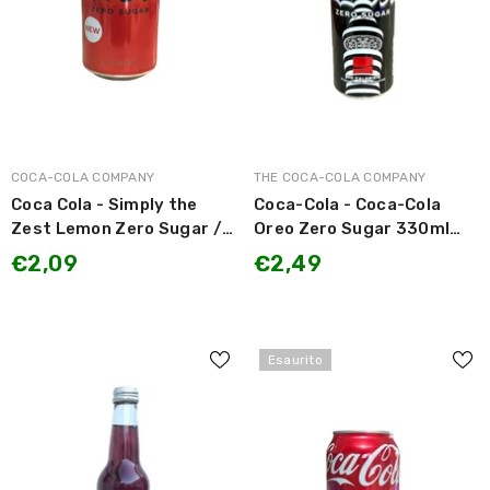
MARCA:
MARCA:
COCA-COLA COMPANY
THE COCA-COLA COMPANY
Coca Cola - Simply the
Coca-Cola - Coca-Cola
Zest Lemon Zero Sugar /
Oreo Zero Sugar 330ml
Coca Cola gusto Limone
LIMITED EDITION
€2,09
€2,49
Zero Zuccheri 330ml
LIMITED EDITION
Esaurito