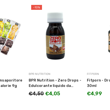
-10%
MARCA:
MARCA:
BPR NUTRITION
FITPORN
 Insaporitore
BPR Nutrition - Zero Drops -
Fitporn - Dr
alorie 9g
Edulcorante liquido da
30ml
tavola Vari Gusti -
€4,50
€4,05
€4,99
CIOCCOLATO - NOCCIOLA -
VANIGLIA - BISCOTTO -
CARAMELLO - COOKIES'n'