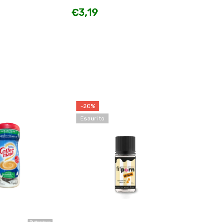
forma liquida per
€3,19
dolcificare bevande fredde
e calde NEUTRO 50ml
-20%
Esaurito