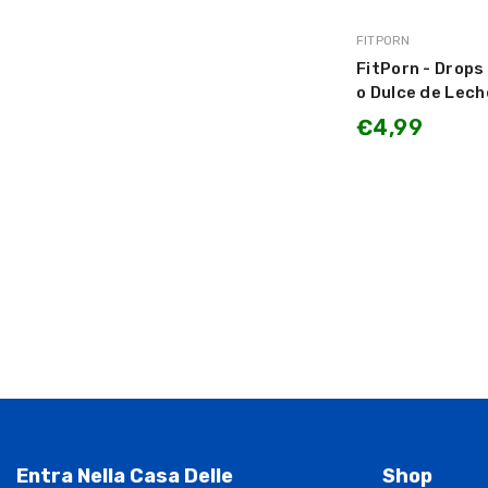
MARCA:
FITPORN
FitPorn - Drops
o Dulce de Lec
€4,99
Entra Nella Casa Delle
Shop