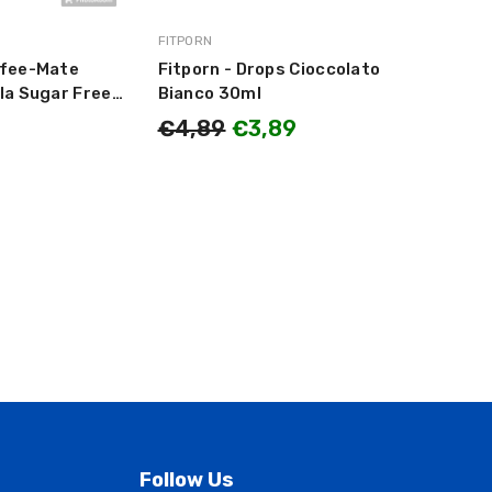
MARCA:
FITPORN
ffee-Mate
Fitporn - Drops Cioccolato
la Sugar Free
Bianco 30ml
€4,89
€3,89
Follow Us