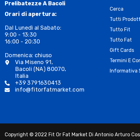
Prelibatezze A Bacoli
Cerca
Orari di apertura:
Tutti Prodott
Dal Lunedì al Sabato:
Tutto Fit
9:00 - 13:30
Tutto Fat
16:00 - 20:30
Gift Cards
Domenica: chiuso
Termini E Con
Via Miseno 91,
Bacoli (NA) 80070,
Informativa 
Italia
+39 3791630413
info@fitorfatmarket.com
Copyright © 2022 Fit Or Fat Market Di Antonio Arturo Cost