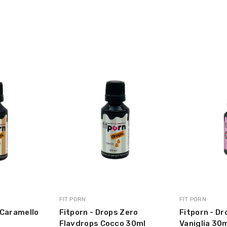
CREME50 ml
MARCA:
MARCA:
FIT PORN
FIT PORN
 Caramello
Fitporn - Drops Zero
Fitporn - D
Flavdrops Cocco 30ml
Vaniglia 30