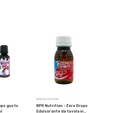
MARCA:
BPR NUTRITION
rops gusto
BPR Nutrition - Zero Drops
ml
Edulcorante da tavola in