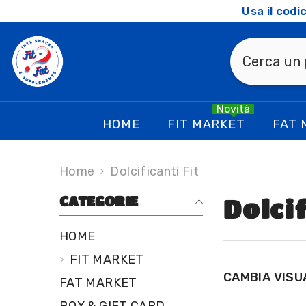
SKIP TO CONTENT
Usa il cod
Novità
HOME
FIT MARKET
FAT 
Home
Dolcificanti Fit
CATEGORIE
Dolcif
HOME
FIT MARKET
CAMBIA VISU
FAT MARKET