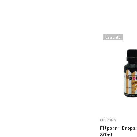
Esaurito
MARCA:
FIT PORN
Fitporn - Drops
30ml