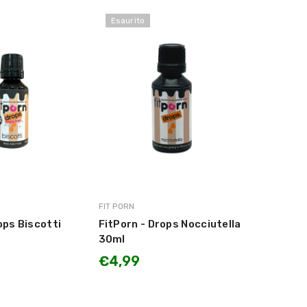
Esaurito
MARCA:
FIT PORN
ops Biscotti
FitPorn - Drops Nocciutella
30ml
€4,99