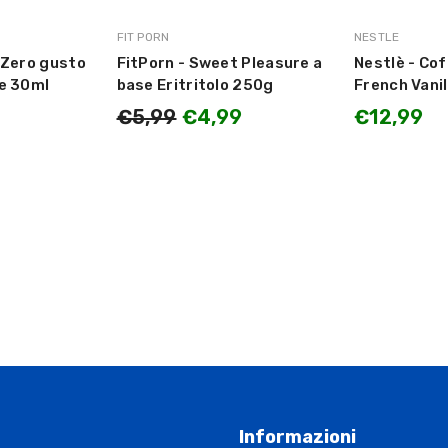
MARCA:
MARCA:
FIT PORN
NESTLE
 Zero gusto
FitPorn - Sweet Pleasure a
Nestlè - Co
he 30ml
base Eritritolo 250g
French Vanil
289,1g
€5,99
€4,99
€12,99
Informazioni