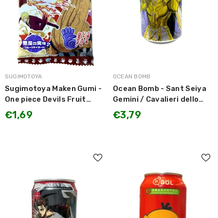
MARCA:
MARCA:
SUGIMOTOYA
OCEAN BOMB
Sugimotoya Maken Gumi -
Ocean Bomb - Sant Seiya
One piece Devils Fruit
Gemini / Cavalieri dello
Gummi Candy 21g
Zodiaco Saga di Gemini
€1,69
€3,79
gusto Uva e Yogurt 330ml