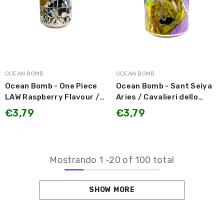
MARCA:
MARCA:
OCEAN BOMB
OCEAN BOMB
Ocean Bomb - One Piece
Ocean Bomb - Sant Seiya
LAW Raspberry Flavour /
Aries / Cavalieri dello
Bevanda Gassata gusto
Zodiaco Mu dell' Ariete
€3,79
€3,79
Lampone 330ml
gusto Mela e Yogurt
330ml
Mostrando
1
-
20
of 100 total
SHOW MORE