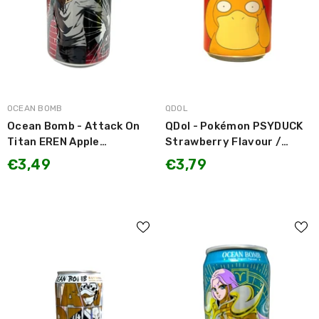
MARCA:
MARCA:
OCEAN BOMB
QDOL
Ocean Bomb - Attack On
QDol - Pokémon PSYDUCK
Titan EREN Apple
Strawberry Flavour /
Pineapple Flavour /
Bevanda Gassata gusto
€3,49
€3,79
Bevanda Gassata
Fragola 330ml
Aromatizzata gusto Mela
e Ananas 330ml