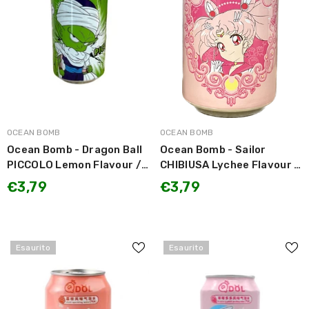
MARCA:
MARCA:
OCEAN BOMB
OCEAN BOMB
Ocean Bomb - Dragon Ball
Ocean Bomb - Sailor
PICCOLO Lemon Flavour /
CHIBIUSA Lychee Flavour /
Bevanda Gassata gusto
Bevanda Gassata gusto
€3,79
€3,79
Limone 330ml
Litchi 330ml
Esaurito
Esaurito