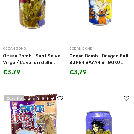
MARCA:
MARCA:
OCEAN BOMB
OCEAN BOMB
Ocean Bomb - Sant Seiya
Ocean Bomb - Dragon Ball
Virgo / Cavalieri dello
SUPER SAYAN 3° GOKU
Zodiaco Shaka della
White Grape Flavour /
€3,79
€3,79
Vergine gusto Yogurt e
Bevanda Gassata gusto
Pesca 330ml
Uva Bianca 330ml
Esaurito