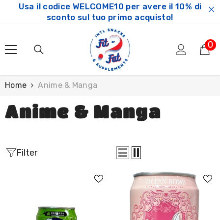
Usa il codice WELCOME10 per avere il 10% di
SKIP TO CONTENT
sconto sul tuo primo acquisto!
0
0
ar
Home
Anime & Manga
Anime & Manga
Filter