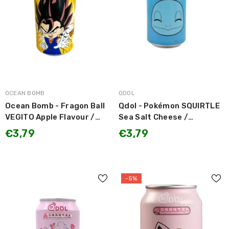
MARCA:
MARCA:
OCEAN BOMB
QDOL
Ocean Bomb - Fragon Ball
Qdol - Pokémon SQUIRTLE
VEGITO Apple Flavour /
Sea Salt Cheese /
Bevanda Gassata gusto
Bevanda Gassata gusto
€3,79
€3,79
Mela 330ml
Sale Marino al Formaggio
330ml SOLO DA
COLLEZIONE
-5%