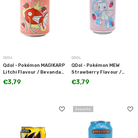
MARCA:
MARCA:
QDOL
QDOL
Qdol - Pokémon MAGIKARP
QDol - Pokémon MEW
Litchi Flavour / Bevanda
Strawberry Flavour /
Gassata gusto Litchi
Bevanda Gassata gusto
€3,79
€3,79
330ml SOLO DA
Fragola 330ml SOLO DA
COLLEZIONE
COLLEZIONE
Esaurito