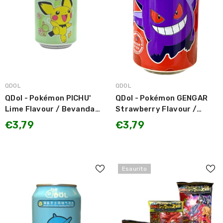
MARCA:
MARCA:
QDOL
QDOL
QDol - Pokémon PICHU'
QDol - Pokémon GENGAR
Lime Flavour / Bevanda
Strawberry Flavour /
Gassata gusto Lime
Bevanda Gassata gusto
€3,79
€3,79
330ml
Fragola 330ml SOLO DA
COLLEZIONE
Esaurito