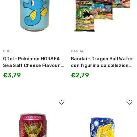
MARCA:
MARCA:
QDOL
BANDAI
QDol - Pokémon HORSEA
Bandai - Dragon Ball Wafer
Sea Salt Cheese Flavour /
con figurina da collezione
Bevanda Gassata gusto
1pz
€3,79
€2,79
Sale Marino al Formaggio
330ml SOLO DA
COLLEZIONE