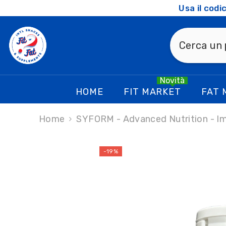
SKIP TO CONTENT
Usa il cod
Novità
HOME
FIT MARKET
FAT 
Home
SYFORM - Advanced Nutrition - Imm
-19%