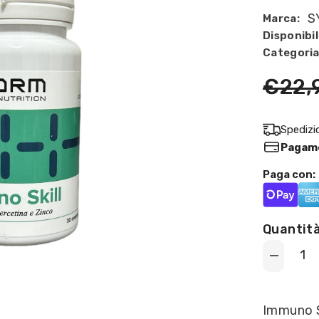
S
Marca:
Disponibil
Categoria
€22,
Spedizi
Pagame
Paga con:
Quantità
Decrease
quantity
for
SYFORM
-
Immuno Sk
Advanced