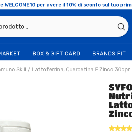
ice WELCOME10 per avere il 10% di sconto sul tuo prim
MARKET
BOX & GIFT CARD
BRANDS FIT
uno Skill / Lattoferrina, Quercetina E Zinco 30cpr
SYFO
Nutri
Latt
Zinc