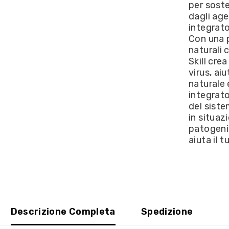
per soste
Nutrition
-
dagli age
Immuno
integrato
Skill
/
Con una 
Lattoferrina
naturali
Quercetina
e
Skill cre
Zinco
virus, ai
30cpr
naturale
integrato
del siste
in situaz
patogeni.
aiuta il 
Descrizione Completa
Spedizione