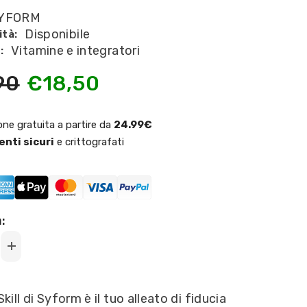
YFORM
Disponibile
ità:
Vitamine e integratori
:
90
€18,50
one gratuita a partire da
24.99€
nti sicuri
e crittografati
:
Increase
quantity
for
SYFORM
-
ill di Syform è il tuo alleato di fiducia
Advanced