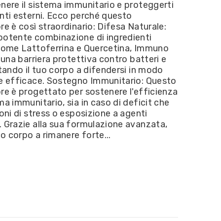
nere il sistema immunitario e proteggerti
Nutrition
-
nti esterni. Ecco perché questo
Immuno
re è così straordinario: Difesa Naturale:
Skill
/
potente combinazione di ingredienti
,
Lattoferrina,
 come Lattoferrina e Quercetina, Immuno
Quercetina
e
a una barriera protettiva contro batteri e
Zinco
utando il tuo corpo a difendersi in modo
30cpr
 e efficace. Sostegno Immunitario: Questo
re è progettato per sostenere l'efficienza
ma immunitario, sia in caso di deficit che
ioni di stress o esposizione a agenti
 Grazie alla sua formulazione avanzata,
tuo corpo a rimanere forte...