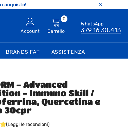
o acquisto!
0
0
WhatsApp
articoli
379.16.30.413
Account
Carrello
BRANDS FAT
ASSISTENZA
RM - Advanced
tion - Immuno Skill /
oferrina, Quercetina e
o 30cpr
(Leggi le recensioni)