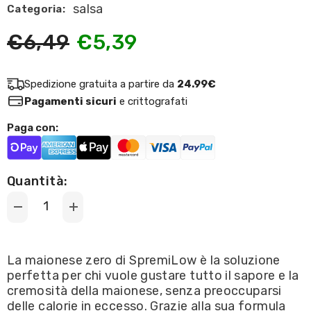
salsa
Categoria:
€6,49
€5,39
Spedizione gratuita a partire da
24.99€
Pagamenti sicuri
e crittografati
Paga con:
Quantità:
Decrease
Increase
quantity
quantity
for
for
SpremiLow
SpremiLow
-
-
La maionese zero di SpremiLow è la soluzione
Sunrise
Sunrise
perfetta per chi vuole gustare tutto il sapore e la
Mayo
Mayo
Vegan
Vegan
cremosità della maionese, senza preoccuparsi
265g
265g
delle calorie in eccesso. Grazie alla sua formula