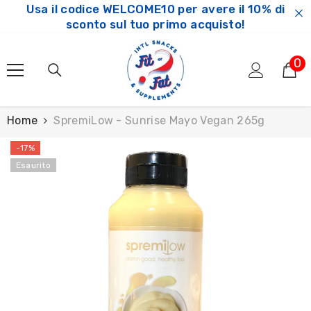
Usa il codice WELCOME10 per avere il 10% di
SKIP TO CONTENT
sconto sul tuo primo acquisto!
0
0
ar
Home
SpremiLow - Sunrise Mayo Vegan 265g
-17%
Esaurito