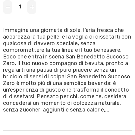
Decrease
Increase
quantity
quantity
for
for
San
San
Benedetto
Benedetto
Immagina una giornata di sole, l'aria fresca che
-
-
accarezza la tua pelle, e la voglia di dissetarti con
Succoso
Succoso
Zero
Zero
qualcosa di davvero speciale, senza
gusto
gusto
compromettere la tua linea e il tuo benessere.
Arancia
Arancia
e
e
Ecco che entra in scena San Benedetto Succoso
Arancia
Arancia
Zero, il tuo nuovo compagno di bevuta, pronto a
Rossa
Rossa
400ml
400ml
regalarti una pausa di puro piacere senza un
briciolo di sensi di colpa! San Benedetto Succoso
Zero è molto più di una semplice bevanda: è
un'esperienza di gusto che trasforma il concetto
di dissetarsi. Pensato per chi, come te, desidera
concedersi un momento di dolcezza naturale,
senza zuccheri aggiunti e senza calorie,...