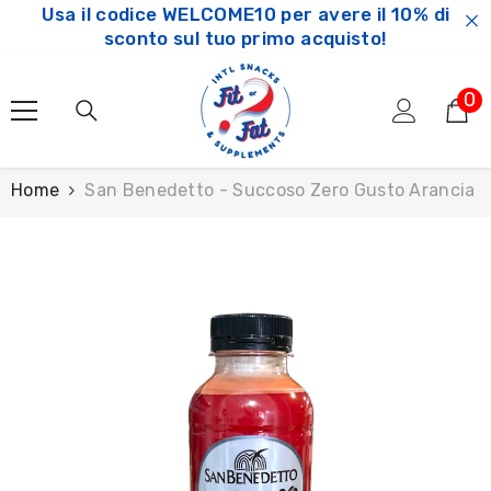
Usa il codice WELCOME10 per avere il 10% di
SKIP TO CONTENT
sconto sul tuo primo acquisto!
0
0
ar
Home
San Benedetto - Succoso Zero Gusto Arancia E