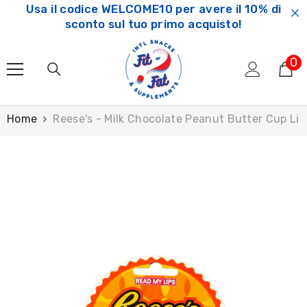
Usa il codice WELCOME10 per avere il 10% di
SKIP TO CONTENT
sconto sul tuo primo acquisto!
0
0
ar
Home
Reese's - Milk Chocolate Peanut Butter Cup Lip