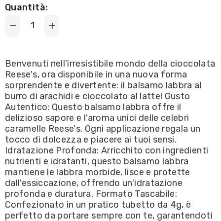
Quantità:
Decrease
Increase
quantity
quantity
for
for
Reese&#39;s
Reese&#39;s
-
-
Benvenuti nell'irresistibile mondo della cioccolata
Milk
Milk
Reese's, ora disponibile in una nuova forma
Chocolate
Chocolate
Peanut
Peanut
sorprendente e divertente: il balsamo labbra al
Butter
Butter
burro di arachidi e cioccolato al latte! Gusto
Cup
Cup
Lip
Lip
Autentico: Questo balsamo labbra offre il
Balm
Balm
delizioso sapore e l'aroma unici delle celebri
/
/
Balsamo
Balsamo
caramelle Reese's. Ogni applicazione regala un
Labbra
Labbra
tocco di dolcezza e piacere ai tuoi sensi.
al
al
Burro
Burro
Idratazione Profonda: Arricchito con ingredienti
di
di
nutrienti e idratanti, questo balsamo labbra
Arachidi
Arachidi
e
e
mantiene le labbra morbide, lisce e protette
Cioccolato
Cioccolato
dall'essiccazione, offrendo un'idratazione
4g
4g
profonda e duratura. Formato Tascabile:
Confezionato in un pratico tubetto da 4g, è
perfetto da portare sempre con te, garantendoti