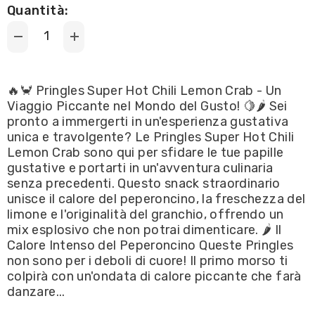
Quantità:
Decrease
Increase
quantity
quantity
for
for
Pringles
Pringles
-
-
🔥🦀 Pringles Super Hot Chili Lemon Crab - Un
Super
Super
Viaggio Piccante nel Mondo del Gusto! 🍋🌶️ Sei
Hot
Hot
Chili
Chili
pronto a immergerti in un'esperienza gustativa
Lemon
Lemon
unica e travolgente? Le Pringles Super Hot Chili
Crab
Crab
Flavour
Flavour
Lemon Crab sono qui per sfidare le tue papille
/
/
gustative e portarti in un'avventura culinaria
Patatine
Patatine
Piccanti
Piccanti
senza precedenti. Questo snack straordinario
gusto
gusto
unisce il calore del peperoncino, la freschezza del
Granchio
Granchio
e
e
limone e l'originalità del granchio, offrendo un
Limone
Limone
mix esplosivo che non potrai dimenticare. 🌶️ Il
110g
110g
Calore Intenso del Peperoncino Queste Pringles
non sono per i deboli di cuore! Il primo morso ti
colpirà con un'ondata di calore piccante che farà
danzare...