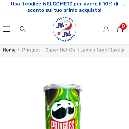
Usa il codice WELCOME10 per avere il 10% di
SKIP TO CONTENT
sconto sul tuo primo acquisto!
0
0
ar
Home
Pringles - Super Hot Chili Lemon Crab Flavour 