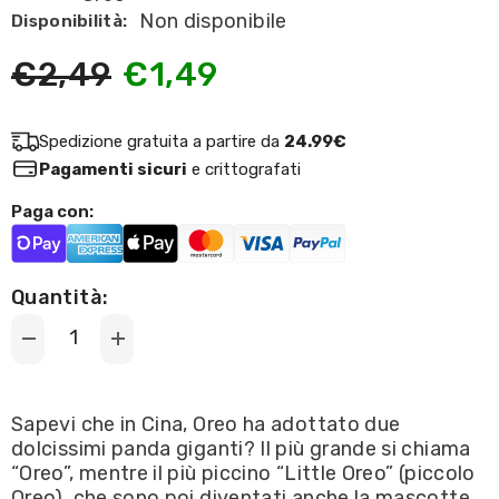
Non disponibile
Disponibilità:
€2,49
€1,49
Spedizione gratuita a partire da
24.99€
Pagamenti sicuri
e crittografati
Paga con:
Quantità:
Decrease
Increase
quantity
quantity
for
for
Oreo
Oreo
-
-
Sapevi che in Cina, Oreo ha adottato due
original
original
dolcissimi panda giganti? Il più grande si chiama
Panda.
Panda.
116g
116g
“Oreo”, mentre il più piccino “Little Oreo” (piccolo
*Cina
*Cina
Oreo), che sono poi diventati anche la mascotte
Import
Import