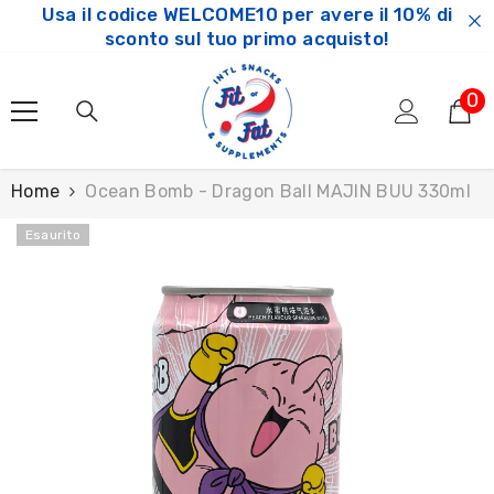
Usa il codice WELCOME10 per avere il 10% di
SKIP TO CONTENT
sconto sul tuo primo acquisto!
0
0
ar
Home
Ocean Bomb - Dragon Ball MAJIN BUU 330ml
Esaurito