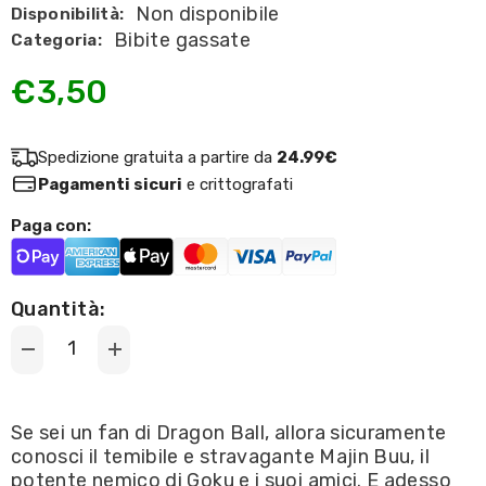
Non disponibile
Disponibilità:
Bibite gassate
Categoria:
€3,50
Spedizione gratuita a partire da
24.99€
Pagamenti sicuri
e crittografati
Paga con:
Quantità:
Decrease
Increase
quantity
quantity
for
for
Ocean
Ocean
Bomb
Bomb
Se sei un fan di Dragon Ball, allora sicuramente
-
-
conosci il temibile e stravagante Majin Buu, il
Dragon
Dragon
Ball
Ball
potente nemico di Goku e i suoi amici. E adesso