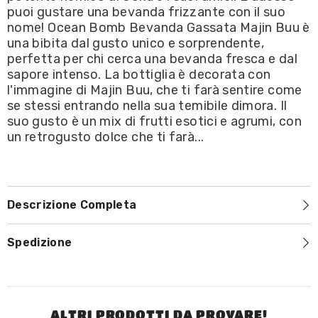
MAJIN
MAJIN
puoi gustare una bevanda frizzante con il suo
BUU
BUU
330ml
330ml
nome! Ocean Bomb Bevanda Gassata Majin Buu è
una bibita dal gusto unico e sorprendente,
perfetta per chi cerca una bevanda fresca e dal
sapore intenso. La bottiglia è decorata con
l'immagine di Majin Buu, che ti farà sentire come
se stessi entrando nella sua temibile dimora. Il
suo gusto è un mix di frutti esotici e agrumi, con
un retrogusto dolce che ti farà...
Descrizione Completa
Spedizione
ALTRI PRODOTTI DA PROVARE!