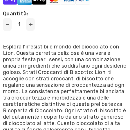
Quantità:
Decrease
Increase
quantity
quantity
for
for
Nestlé
Nestlé
-
-
Esplora l'irresistibile mondo del cioccolato con
Lion
Lion
Lion. Questa barretta deliziosa è una vera e
Chocolate
Chocolate
Bar
Bar
propria festa per i sensi, con una combinazione
42g
42g
unica di ingredienti che soddisfano ogni desiderio
goloso. Strati Croccanti di Biscotto: Lion ti
accoglie con strati croccanti di biscotto che
regalano una sensazione di croccantezza ad ogni
morso. La consistenza perfettamente bilanciata
tra croccantezza e morbidezza è una delle
caratteristiche distintive di questa prelibatezza.
Ricoperta di Cioccolato: Ogni strato di biscotto è
delicatamente ricoperto da uno strato generoso
di cioccolato al latte. Questo cioccolato di alta
qualità si fonde dolcemente con il biscotto