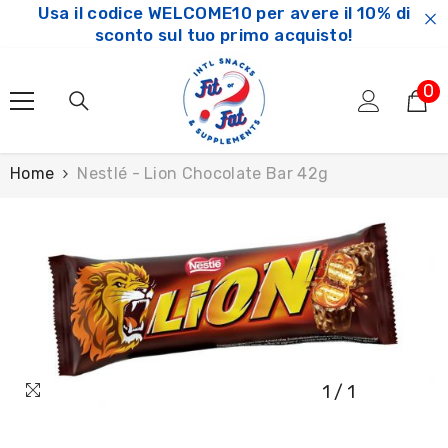
Usa il codice WELCOME10 per avere il 10% di
SKIP TO CONTENT
sconto sul tuo primo acquisto!
0
0
ar
Home
Nestlé - Lion Chocolate Bar 42g
1
/
1