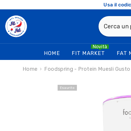
SKIP TO CONTENT
Usa il cod
Novità
HOME
FIT MARKET
FAT 
Home
Foodspring - Protein Muesli Gusto 
Esaurito