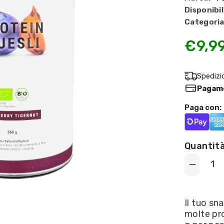
Disponibil
Categoria
€9,9
Spedizi
Pagame
Paga con:
Quantità
Decrease
quantity
for
Foodspring
-
Il tuo sn
Protein
molte pro
Muesli
gusto