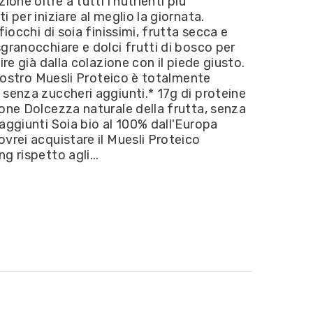
ione oltre a tutti i nutrienti più
Mirtilli
i per iniziare al meglio la giornata.
e
Mandorle
 fiocchi di soia finissimi, frutta secca e
di
granocchiare e dolci frutti di bosco per
terra
360g
tire già dalla colazione con il piede giusto.
l nostro Muesli Proteico è totalmente
senza zuccheri aggiunti.* 17g di proteine
one Dolcezza naturale della frutta, senza
aggiunti Soia bio al 100% dall'Europa
vrei acquistare il Muesli Proteico
g rispetto agli...