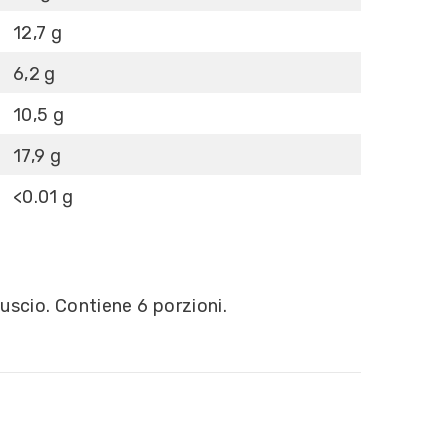
12,7 g
6,2 g
10,5 g
17,9 g
<0.01 g
uscio. Contiene 6 porzioni.