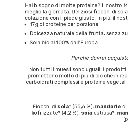
Hai bisogno di molte proteine? Il nostro Mue
meglio la giornata. Deliziosi fiocchi di soi
colazione con il piede giusto. In più, il n
17g di proteine per porzione
Dolcezza naturale della frutta, senza zu
Soia bio al 100% dall'Europa
Perché dovrei acquistar
Non tutti i muesli sono uguali. I prodot
promettono molto di più di ciò che in rea
carboidrati complessi e proteine vegetali da
Fiocchi di
soia
* (55,6 %),
mandorle
di
liofilizzate* (4,2 %),
soia
estrusa*,
man
(p