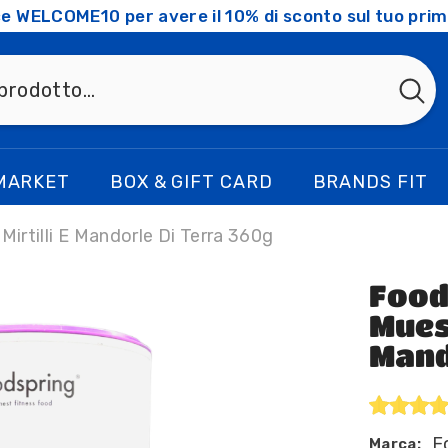
ice WELCOME10 per avere il 10% di sconto sul tuo prim
MARKET
BOX & GIFT CARD
BRANDS FIT
Mirtilli E Mandorle Di Terra 360g
Food
Muesl
Mand
F
Marca: