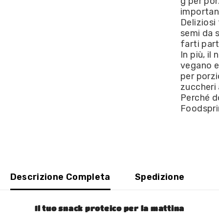
g per porz
Mirtilli
important
e
Mandorle
Deliziosi
di
semi da s
terra
360g
farti par
In più, i
vegano e 
per porzi
zuccheri 
Perché do
Foodsprin
Descrizione Completa
Spedizione
Il tuo snack proteico per la mattina