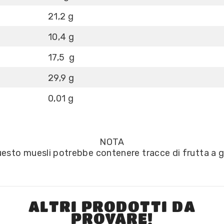
21,2 g
10,4 g
17,5 g
29,9 g
0,01 g
NOTA
questo muesli potrebbe contenere tracce di frutta a g
ALTRI PRODOTTI DA
PROVARE!