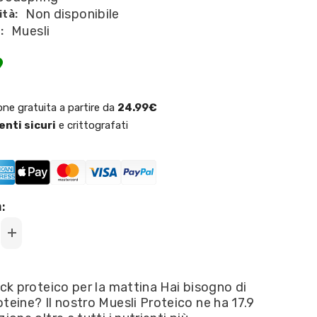
Non disponibile
ità:
Muesli
:
9
one gratuita a partire da
24.99€
nti sicuri
e crittografati
:
Increase
quantity
for
Foodspring
-
ack proteico per la mattina Hai bisogno di
Protein
teine? Il nostro Muesli Proteico ne ha 17.9
Muesli
gusto