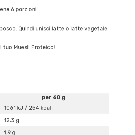
iene 6 porzioni.
 bosco. Quindi unisci latte o latte vegetale
l tuo Muesli Proteico!
per 60 g
1061 kJ / 254 kcal
12,3 g
1,9 g