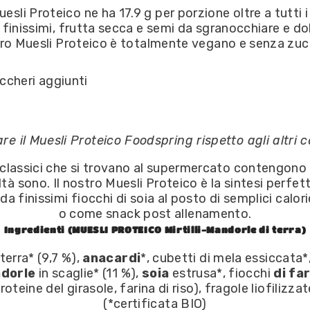
sli Proteico ne ha 17.9 g per porzione oltre a tutti i 
a finissimi, frutta secca e semi da sgranocchiare e dolc
ostro Muesli Proteico è totalmente vegano e senza zuc
ccheri aggiunti
e il Muesli Proteico Foodspring rispetto agli altri c
ti classici che si trovano al supermercato contengono 
ltà sono. Il nostro Muesli Proteico è la sintesi perfe
 finissimi fiocchi di soia al posto di semplici calorie
o come snack post allenamento.
Ingredienti (MUESLI PROTEICO Mirtilli-Mandorle di terra)
 terra* (9,7 %),
anacardi
*, cubetti di mela essiccata*,
dorle
in scaglie* (11 %),
soia
estrusa*, fiocchi
di fa
roteine del girasole, farina di riso), fragole liofilizza
(*certificata BIO)