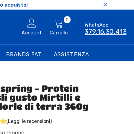
o acquisto!
0
0
WhatsApp
articoli
379.16.30.413
Account
Carrello
BRANDS FAT
ASSISTENZA
spring - Protein
i gusto Mirtilli e
orle di terra 360g
(Leggi le recensioni)
oodspring