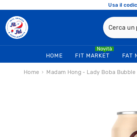
SKIP TO CONTENT
Usa il cod
Novità
HOME
FIT MARKET
FAT 
Home
Madam Hong - Lady Boba Bubble 