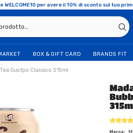
ice WELCOME10 per avere il 10% di sconto sul tuo prim
MARKET
BOX & GIFT CARD
BRANDS FIT
Tea Gustpo Classico 315ml
Mada
Bubb
315m
M
Marca: