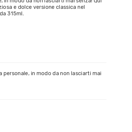
, in modo da non lasciarti mai senza! Qui
Bubble
iziosa e dolce versione classica nel
Tea
gustpo
da 315ml.
classico
315ml
a personale, in modo da non lasciarti mai