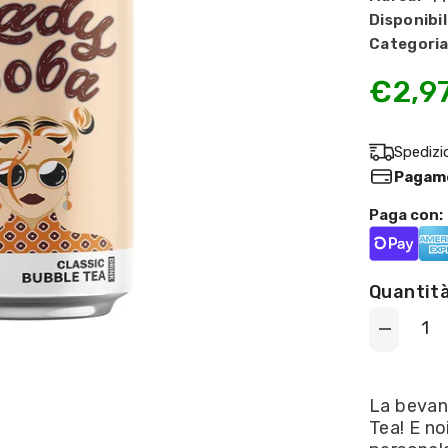
Disponibil
Categoria
€2,9
Spedizi
Pagame
Paga con:
Quantità
Decrease
quantity
for
Madam
Hong
La bevan
-
Tea! E no
Lady
Boba