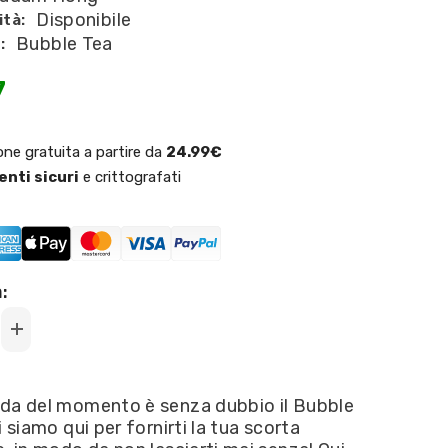
Disponibile
ità:
Bubble Tea
:
7
one gratuita a partire da
24.99€
nti sicuri
e crittografati
:
Increase
quantity
for
Madam
Hong
da del momento è senza dubbio il Bubble
-
i siamo qui per fornirti la tua scorta
Lady
Boba