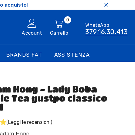
o acquisto!
0
0
WhatsApp
articoli
379.16.30.413
Account
Carrello
BRANDS FAT
ASSISTENZA
m Hong - Lady Boba
le Tea gustpo classico
l
(Leggi le recensioni)
adam Hong