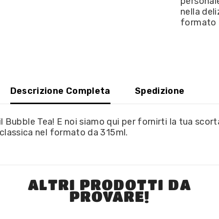
personale
Bubble
nella del
Tea
gustpo
formato 
classico
315ml
Descrizione Completa
Spedizione
ubble Tea! E noi siamo qui per fornirti la tua scort
e classica nel formato da 315ml.
ALTRI PRODOTTI DA
PROVARE!