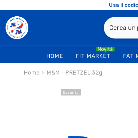
SKIP TO CONTENT
Usa il cod
Novità
HOME
FIT MARKET
FAT 
Home
M&M - PRETZEL 32g
Esaurito