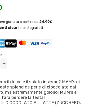
0
one gratuita a partire da
24.99€
nti sicuri
e crittografati
:
Increase
quantity
for
M&amp;M
-
ma il dolce e il salato insieme? M6M's ci
PRETZEL
este splendide perle di cioccolato dal
32g
ro, ma estremamente goloso! M&M's e
i farà perdere la testa!
nti: CIOCCOLATO AL LATTE (ZUCCHERO,