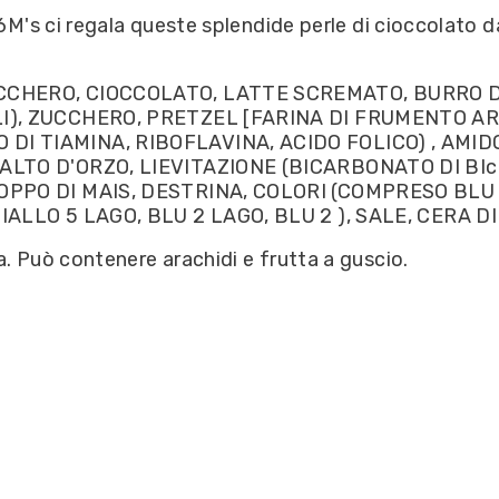
 M6M's ci regala queste splendide perle di cioccolato
CCHERO, CIOCCOLATO, LATTE SCREMATO, BURRO DI
ALI), ZUCCHERO, PRETZEL [FARINA DI FRUMENTO A
DI TIAMINA, RIBOFLAVINA, ACIDO FOLICO) , AMIDO
MALTO D'ORZO, LIEVITAZIONE (BICARBONATO DI BIc
OPPO DI MAIS, DESTRINA, COLORI (COMPRESO BLU 1
GIALLO 5 LAGO, BLU 2 LAGO, BLU 2 ), SALE, CERA 
a. Può contenere arachidi e frutta a guscio.