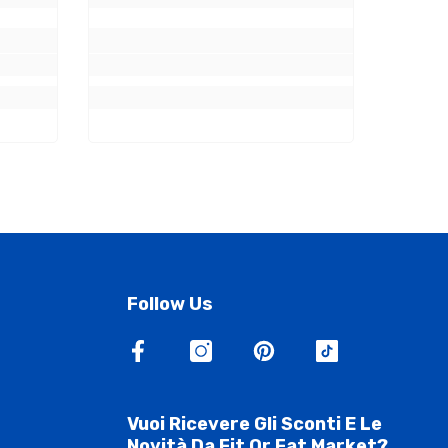
Follow Us
Vuoi Ricevere Gli Sconti E Le
Novità Da Fit Or Fat Market?