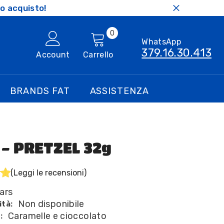
o acquisto!
0
0
WhatsApp
articoli
379.16.30.413
Account
Carrello
BRANDS FAT
ASSISTENZA
- PRETZEL 32g
(Leggi le recensioni)
ars
Non disponibile
ità:
Caramelle e cioccolato
: