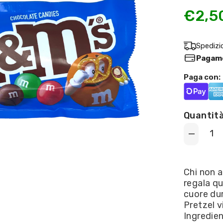
€2,5
Spedizi
Pagame
Paga con:
Quantità
Decrease
quantity
for
M&amp;M
-
Chi non a
PRETZEL
regala qu
32g
cuore du
Pretzel v
Ingredie