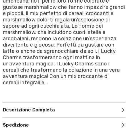
americana, noti per le loro forme colorate e
Lucky
Lucky
Charms
Charms
gustose marshmallow che fanno impazzire grandi
Cereals
Cereals
e piccoli. Il mix perfetto di cereali croccanti e
/
/
Cereali
Cereali
marshmallow dolci ti regala un'esplosione di
Americani
Americani
sapore ad ogni cucchiaiata. Le forme dei
con
con
Marshmallow
Marshmallow
marshmallow, che includono cuori, stelle e
300g
300g
arcobaleni, rendono la colazione un’esperienza
divertente e giocosa. Perfetti da gustare con
latte o anche da sgranocchiare da soli, i Lucky
Charms trasformeranno ogni mattina in
un’avventura magica. I Lucky Charms sono i
cereali che trasformano la colazione in una vera
avventura magica! Con un mix croccante di
cereali integrali e...
Descrizione Completa
Spedizione