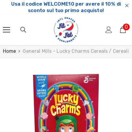
Usa il codice WELCOME10 per avere il 10% di
SKIP TO CONTENT
sconto sul tuo primo acquisto!
0
0
ar
Home
General Mills - Lucky Charms Cereals / Cereal