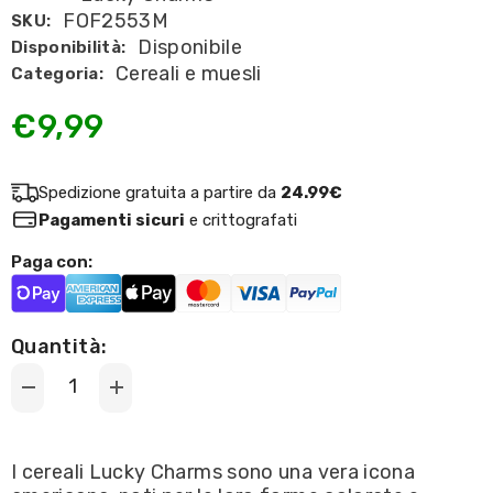
FOF2553M
SKU:
Disponibile
Disponibilità:
Cereali e muesli
Categoria:
€9,99
Spedizione gratuita a partire da
24.99€
Pagamenti sicuri
e crittografati
Paga con:
Quantità:
Decrease
Increase
quantity
quantity
for
for
General
General
Mills
Mills
I cereali Lucky Charms sono una vera icona
-
-