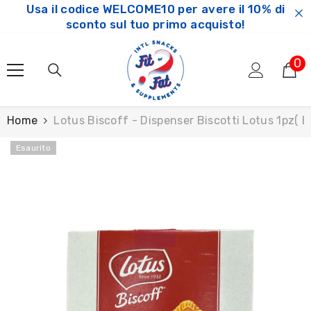
Usa il codice WELCOME10 per avere il 10% di
SKIP TO CONTENT
sconto sul tuo primo acquisto!
0
0
ar
Home
Lotus Biscoff - Dispenser Biscotti Lotus 1pz( B
Esaurito