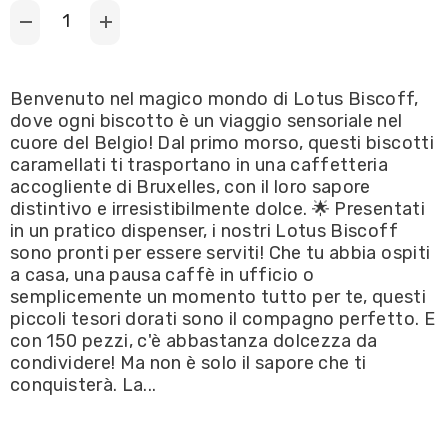
Decrease
Increase
quantity
quantity
for
for
Lotus
Lotus
Biscoff
Biscoff
Benvenuto nel magico mondo di Lotus Biscoff,
-
-
dove ogni biscotto è un viaggio sensoriale nel
Dispenser
Dispenser
Biscotti
Biscotti
cuore del Belgio! Dal primo morso, questi biscotti
Lotus
Lotus
caramellati ti trasportano in una caffetteria
1pz(
1pz(
biscotto
biscotto
accogliente di Bruxelles, con il loro sapore
singolo)
singolo)
distintivo e irresistibilmente dolce. 🌟 Presentati
6.25g
6.25g
in un pratico dispenser, i nostri Lotus Biscoff
sono pronti per essere serviti! Che tu abbia ospiti
a casa, una pausa caffè in ufficio o
semplicemente un momento tutto per te, questi
piccoli tesori dorati sono il compagno perfetto. E
con 150 pezzi, c'è abbastanza dolcezza da
condividere! Ma non è solo il sapore che ti
conquisterà. La...