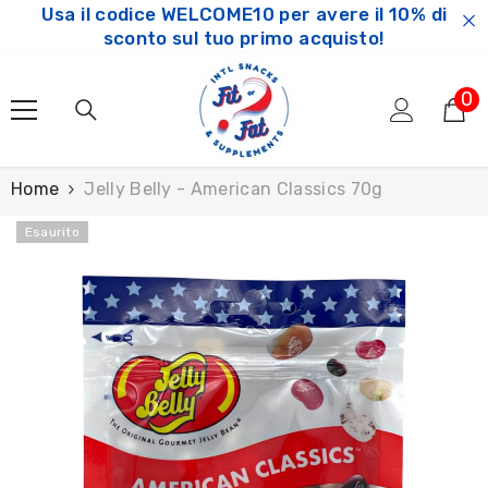
Usa il codice WELCOME10 per avere il 10% di
SKIP TO CONTENT
sconto sul tuo primo acquisto!
0
0
ar
Home
Jelly Belly - American Classics 70g
Esaurito