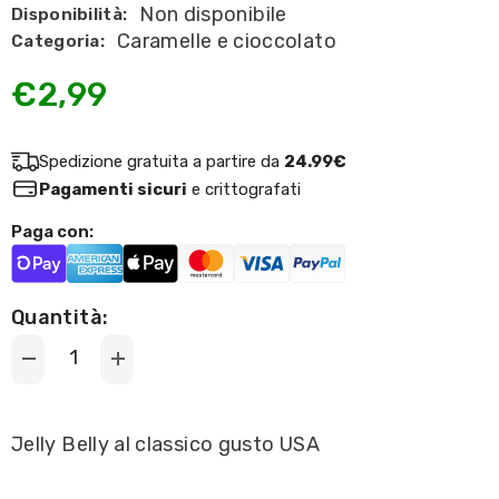
Non disponibile
Disponibilità:
Caramelle e cioccolato
Categoria:
€2,99
Spedizione gratuita a partire da
24.99€
Pagamenti sicuri
e crittografati
Paga con:
Quantità:
Decrease
Increase
quantity
quantity
for
for
Jelly
Jelly
Belly
Belly
Jelly Belly al classico gusto USA
-
-
American
American
Classics
Classics