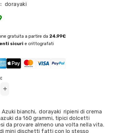
dorayaki
:
9
one gratuita a partire da
24.99€
nti sicuri
e crittografati
:
Increase
quantity
for
Huitouke
-
Azuki bianchi, dorayaki ripieni di crema
Dorayaki
i azuki da 160 grammi, tipici dolcetti
Azuki
Fagioli
i da provare almeno una volta nella vita.
Bianchi
 di mini dischetti fatti con lo stesso
160g