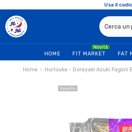
SKIP TO CONTENT
Usa il cod
Novità
HOME
FIT MARKET
FAT 
Home
Huitouke - Dorayaki Azuki Fagioli 
Esaurito