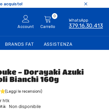
o acquisto!
0
0
WhatsApp
articoli
379.16.30.413
Account
Carrello
BRANDS FAT
ASSISTENZA
ouke - Dorayaki Azuki
oli Bianchi 160g
(Leggi le recensioni)
r htk
Non disponibile
ità: