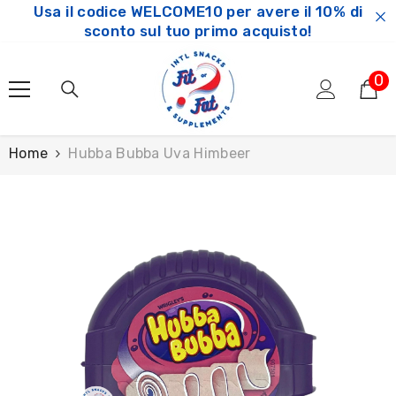
Usa il codice WELCOME10 per avere il 10% di
SKIP TO CONTENT
sconto sul tuo primo acquisto!
0
0
ar
Home
Hubba Bubba Uva Himbeer