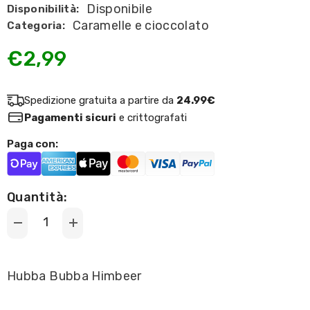
Disponibile
Disponibilità:
Caramelle e cioccolato
Categoria:
€2,99
Spedizione gratuita a partire da
24.99€
Pagamenti sicuri
e crittografati
Paga con:
Quantità:
Decrease
Increase
quantity
quantity
for
for
Hubba
Hubba
Bubba
Bubba
Hubba Bubba Himbeer
Uva
Uva
Himbeer
Himbeer