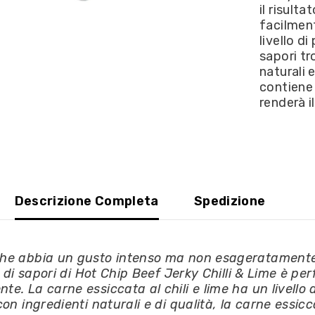
il risult
25g
facilment
livello d
sapori tr
naturali 
contiene 
renderà il
Descrizione Completa
Spedizione
che abbia un gusto intenso ma non esageratamente f
o di sapori di Hot Chip Beef Jerky Chilli & Lime è per
e. La carne essiccata al chili e lime ha un livello
on ingredienti naturali e di qualità, la carne essic