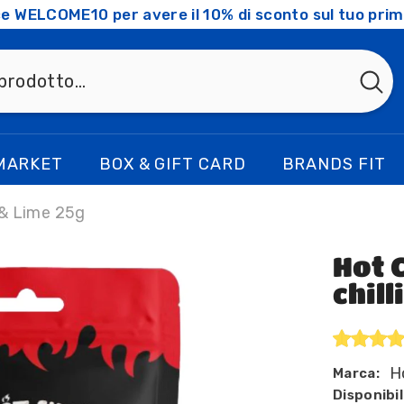
ice WELCOME10 per avere il 10% di sconto sul tuo prim
MARKET
BOX & GIFT CARD
BRANDS FIT
 & Lime 25g
Hot 
chill
H
Marca:
Disponibil