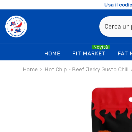
SKIP TO CONTENT
Usa il cod
Novità
HOME
FIT MARKET
FAT 
Home
Hot Chip - Beef Jerky Gusto Chilli