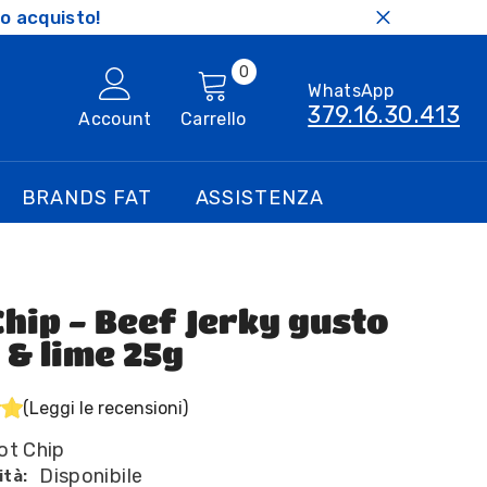
o acquisto!
0
0
WhatsApp
articoli
379.16.30.413
Account
Carrello
BRANDS FAT
ASSISTENZA
Chip - Beef Jerky gusto
i & lime 25g
(Leggi le recensioni)
ot Chip
Disponibile
ità: