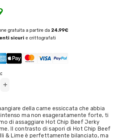
9
one gratuita a partire da
24.99€
nti sicuri
e crittografati
:
Increase
quantity
for
Hot
Chip
angiare della carne essiccata che abbia
-
 intenso ma non esageratamente forte, ti
Beef
Jerky
amo di assaggiare Hot Chip Beef Jerky
gusto
Lime. Il contrasto di sapori di Hot Chip Beef
chilli
&amp;
lli & Lime è perfettamente bilanciato, ma
lime