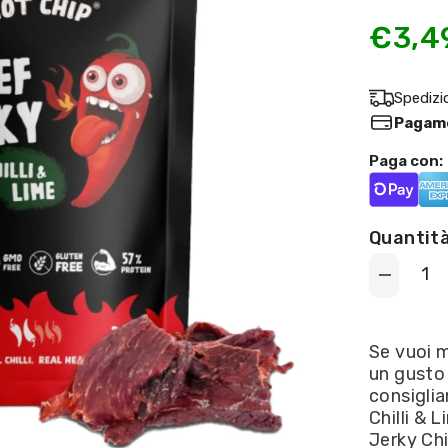
€3,4
Spedizi
Pagame
Paga con:
Quantità
Decrease
quantity
for
Hot
Chip
Se vuoi m
-
un gusto
Beef
Jerky
consigli
gusto
Chilli & 
chilli
&amp;
Jerky Chi
lime