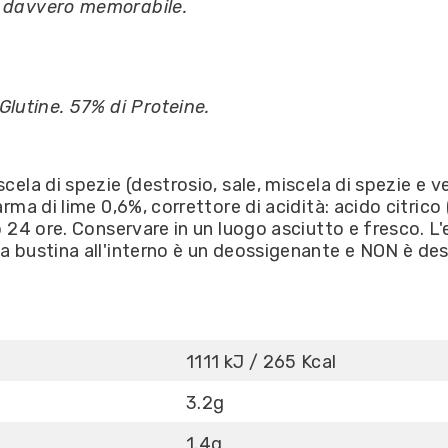
k davvero memorabile.
lutine. 57% di Proteine.
cela di spezie (destrosio, sale, miscela di spezie e v
arma di lime 0,6%, correttore di acidità: acido citrico
o 24 ore. Conservare in un luogo asciutto e fresco. L
La bustina all'interno è un deossigenante e NON è d
1111 kJ / 265 Kcal
3.2g
1.4g