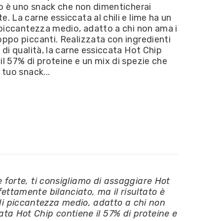
ato è uno snack che non dimenticherai
25g
e. La carne essiccata al chili e lime ha un
i piccantezza medio, adatto a chi non ama i
oppo piccanti. Realizzata con ingredienti
e di qualità, la carne essiccata Hot Chip
il 57% di proteine e un mix di spezie che
 tuo snack...
orte, ti consigliamo di assaggiare Hot
fettamente bilanciato, ma il risultato è
 di piccantezza medio, adatto a chi non
cata Hot Chip contiene il 57% di proteine e