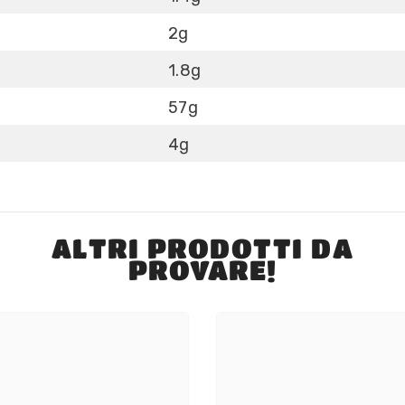
2g
1.8g
57g
4g
ALTRI PRODOTTI DA
PROVARE!