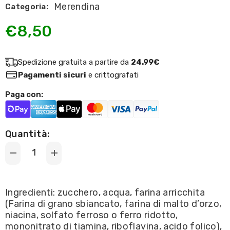
Merendina
Categoria:
€8,50
Spedizione gratuita a partire da
24.99€
Pagamenti sicuri
e crittografati
Paga con:
Quantità:
Decrease
Increase
quantity
quantity
for
for
Hostess
Hostess
-
-
Ingredienti: zucchero, acqua, farina arricchita
Ding
Ding
(Farina di grano sbiancato, farina di malto d’orzo,
Dong
Dong
360g
360g
niacina, solfato ferroso o ferro ridotto,
mononitrato di tiamina, riboflavina, acido folico),