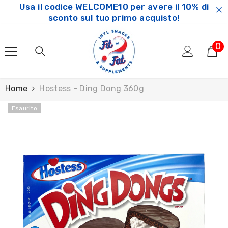
Usa il codice WELCOME10 per avere il 10% di
SKIP TO CONTENT
sconto sul tuo primo acquisto!
0
0
ar
Home
Hostess - Ding Dong 360g
Esaurito