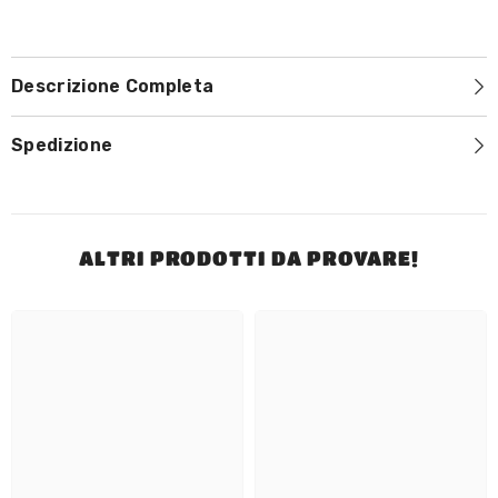
–
–
Carta
Carta
regalo
regalo
digitale
digitale
Descrizione Completa
Spedizione
ALTRI PRODOTTI DA PROVARE!