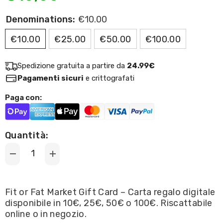
Denominations:
€10.00
€10.00
€25.00
€50.00
€100.00
Spedizione gratuita a partire da
24.99€
Pagamenti sicuri
e crittografati
Paga con:
Quantità:
Decrease
Increase
quantity
quantity
for
for
Fit
Fit
or
or
Fit or Fat Market Gift Card – Carta regalo digitale
Fat
Fat
disponibile in 10€, 25€, 50€ o 100€. Riscattabile
Market
Market
Gift
Gift
online o in negozio.
Card
Card