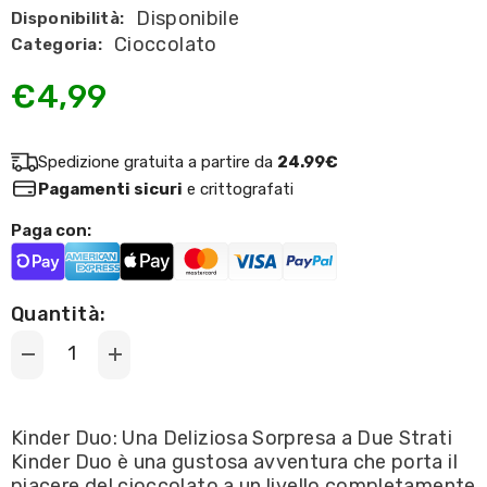
Disponibile
Disponibilità:
Cioccolato
Categoria:
€4,99
Spedizione gratuita a partire da
24.99€
Pagamenti sicuri
e crittografati
Paga con:
Quantità:
Decrease
Increase
quantity
quantity
for
for
Ferrero
Ferrero
-
-
Kinder Duo: Una Deliziosa Sorpresa a Due Strati
Kinder
Kinder
Kinder Duo è una gustosa avventura che porta il
Duo
Duo
150g
150g
piacere del cioccolato a un livello completamente