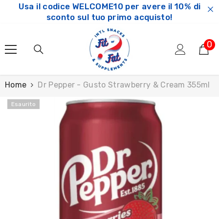
Usa il codice WELCOME10 per avere il 10% di
SKIP TO CONTENT
sconto sul tuo primo acquisto!
0
0
ar
Home
Dr Pepper - Gusto Strawberry & Cream 355ml
Esaurito