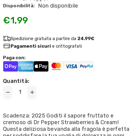
Non disponibile
Disponibilità:
€1,99
Spedizione gratuita a partire da
24.99€
Pagamenti sicuri
e crittografati
Paga con:
Quantità:
Decrease
Increase
quantity
quantity
for
for
Dr
Dr
Pepper
Pepper
Scadenza: 2025 Goditi il sapore fruttato e
-
-
cremoso di Dr Pepper Strawberries & Cream!
gusto
gusto
Strawberry
Strawberry
Questa deliziosa bevanda alla fragola è perfetta
&amp;
&amp;
per soddisfare la tua voglia di dolcezza in ogni
Cream
Cream