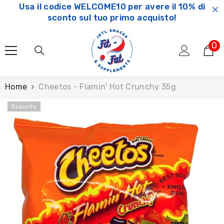
Usa il codice WELCOME10 per avere il 10% di
SKIP TO CONTENT
sconto sul tuo primo acquisto!
0
0
ar
Home
Cheetos - Flamin' Hot Crunchy 35g
Esaurito