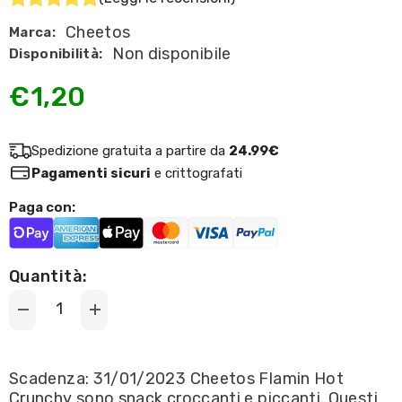
Cheetos
Marca:
Non disponibile
Disponibilità:
€1,20
Spedizione gratuita a partire da
24.99€
Pagamenti sicuri
e crittografati
Paga con:
Quantità:
Decrease
Increase
quantity
quantity
for
for
Cheetos
Cheetos
-
-
Scadenza: 31/01/2023 Cheetos Flamin Hot
Flamin&#39;
Flamin&#39;
Crunchy sono snack croccanti e piccanti. Questi
Hot
Hot