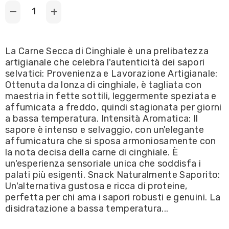
Decrease
Increase
quantity
quantity
for
for
Carne
Carne
Secca
Secca
La Carne Secca di Cinghiale è una prelibatezza
Italia
Italia
artigianale che celebra l'autenticità dei sapori
-
-
Carne
Carne
selvatici: Provenienza e Lavorazione Artigianale:
Secca
Secca
Ottenuta da lonza di cinghiale, è tagliata con
di
di
Cinghiale
Cinghiale
maestria in fette sottili, leggermente speziata e
Superior
Superior
affumicata a freddo, quindi stagionata per giorni
Jerky
Jerky
40g
40g
a bassa temperatura. Intensità Aromatica: Il
sapore è intenso e selvaggio, con un'elegante
affumicatura che si sposa armoniosamente con
la nota decisa della carne di cinghiale. È
un'esperienza sensoriale unica che soddisfa i
palati più esigenti. Snack Naturalmente Saporito:
Un'alternativa gustosa e ricca di proteine,
perfetta per chi ama i sapori robusti e genuini. La
disidratazione a bassa temperatura...