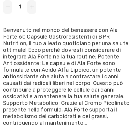
Decrease
Increase
quantity
quantity
for
for
BPR
BPR
Nutrition
Nutrition
Benvenuto nel mondo del benessere con Ala
-
-
Forte 60 Capsule Gastroresistenti di BPR
ALA
ALA
FORTE
FORTE
Nutrition, il tuo alleato quotidiano per una salute
/
/
ottimale! Ecco perché dovresti considerare di
Acido
Acido
Alfa-
Alfa-
integrare Ala Forte nella tua routine: Potente
Lipoico
Lipoico
Antiossidante: Le capsule di Ala Forte sono
60caps
60caps
Gastroresistenti
Gastroresistenti
formulate con Acido Alfa Lipoico, un potente
DRCAPS
DRCAPS
antiossidante che aiuta a contrastare i danni
causati dai radicali liberi nel corpo. Questo può
contribuire a proteggere le cellule dai danni
ossidativi e a mantenere la tua salute generale.
Supporto Metabolico: Grazie al Cromo Picolinato
presente nella formula, Ala Forte supporta il
metabolismo dei carboidrati e dei grassi,
contribuendo al mantenimento...