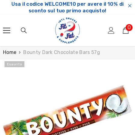
Usa il codice WELCOME10 per avere il 10% di
SKIP TO CONTENT
sconto sul tuo primo acquisto!
0
0
ar
Home
Bounty Dark Chocolate Bars 57g
Esaurito