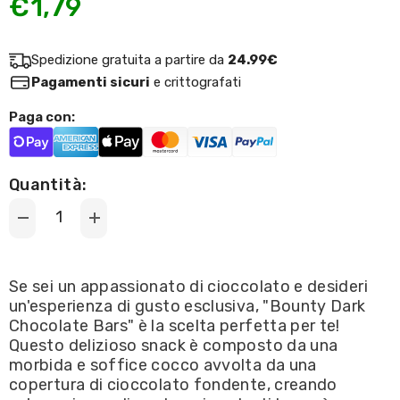
€1,79
Spedizione gratuita a partire da
24.99€
Pagamenti sicuri
e crittografati
Paga con:
Quantità:
Decrease
Increase
quantity
quantity
for
for
Bounty
Bounty
Dark
Dark
Se sei un appassionato di cioccolato e desideri
Chocolate
Chocolate
un'esperienza di gusto esclusiva, "Bounty Dark
Bars
Bars
57g
57g
Chocolate Bars" è la scelta perfetta per te!
Questo delizioso snack è composto da una
morbida e soffice cocco avvolta da una
copertura di cioccolato fondente, creando