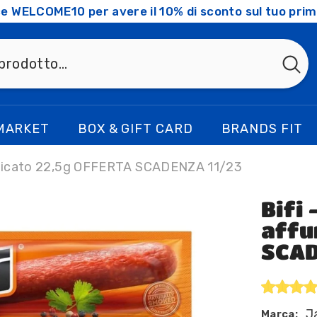
ice WELCOME10 per avere il 10% di sconto sul tuo prim
MARKET
BOX & GIFT CARD
BRANDS FIT
umicato 22,5g OFFERTA SCADENZA 11/23
Bifi
affu
SCAD
J
Marca: