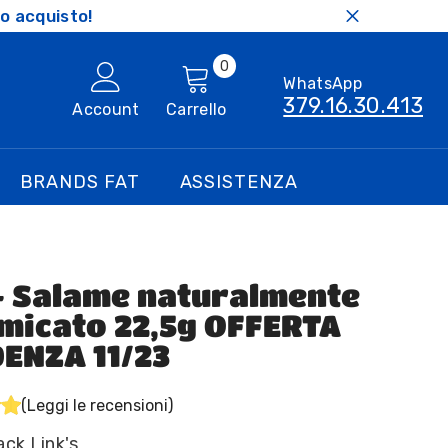
o acquisto!
0
0
WhatsApp
articoli
379.16.30.413
Account
Carrello
BRANDS FAT
ASSISTENZA
 - Salame naturalmente
micato 22,5g OFFERTA
ENZA 11/23
(Leggi le recensioni)
ack Link's