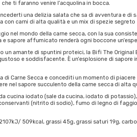
 che ti faranno venire l'acquolina in bocca.
cederti una delizia salata che sa di avventura e di sa
ta con carni di alta qualità e un mix di spezie segreto
aggio nel mondo della carne secca, con la sua consist
 e sapore affumicato renderà ogni boccone un'esper
o un amante di spuntini proteici, la Bifi The Original
gustoso e soddisfacente. È un'esplosione di sapore
tta di Carne Secca e concediti un momento di piacere s
ere nel sapore succulento della carne secca di alta qu
 da cucina iodato (sale da cucina, iodato di potassio)
conservanti (nitrito di sodio), fumo di legno di faggi
2107kJ/ 509kcal, grassi 45g, grassi saturi 19g, carboi