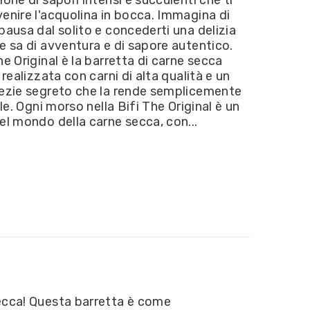
A
SCADENZA
enire l'acquolina in bocca. Immagina di
11/23
pausa dal solito e concederti una delizia
e sa di avventura e di sapore autentico.
he Original è la barretta di carne secca
, realizzata con carni di alta qualità e un
pezie segreto che la rende semplicemente
ile. Ogni morso nella Bifi The Original è un
el mondo della carne secca, con...
 Secca! Questa barretta è come