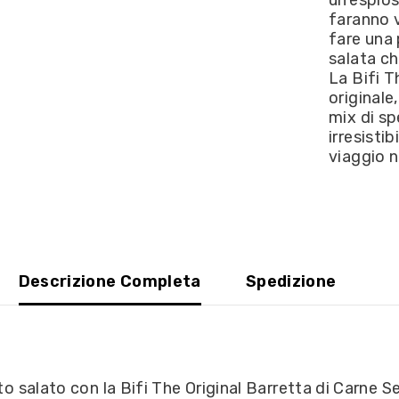
SCADENZ
faranno v
11/23
fare una 
salata ch
La Bifi T
originale
mix di s
irresistib
viaggio n
Descrizione Completa
Spedizione
sto salato con la Bifi The Original Barretta di Carne