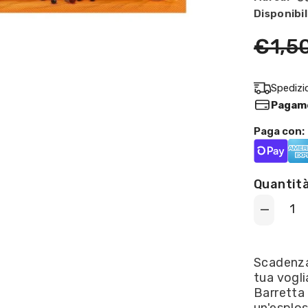
Disponibil
€1,5
Spedizi
Pagame
Paga con:
Quantità
Decrease
quantity
for
Bifi
-
Scadenza
Salame
tua vogli
naturalmen
affumicato
Barretta
22,5g
un'esplos
OFFERTA