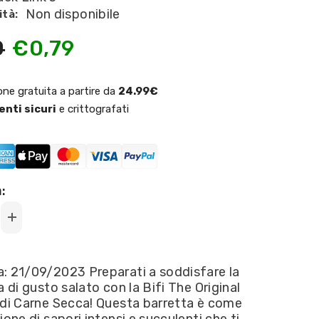
Non disponibile
ità:
0
€0,79
one gratuita a partire da
24.99€
nti sicuri
e crittografati
:
Increase
quantity
for
Bifi
-
: 21/09/2023 Preparati a soddisfare la
Salame
a di gusto salato con la Bifi The Original
te
naturalmente
affumicato
 di Carne Secca! Questa barretta è come
22,5g
ione di sapori intensi e succulenti che ti
OFFERTA