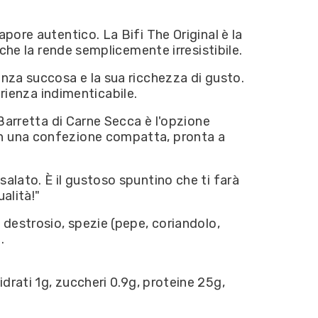
pore autentico. La Bifi The Original è la
 che la rende semplicemente irresistibile.
enza succosa e la sua ricchezza di gusto.
ienza indimenticabile.
 Barretta di Carne Secca è l'opzione
 in una confezione compatta, pronta a
alato. È il gustoso spuntino che ti farà
alità!"
, destrosio, spezie (pepe, coriandolo,
o.
drati 1g, zuccheri 0.9g, proteine 25g,