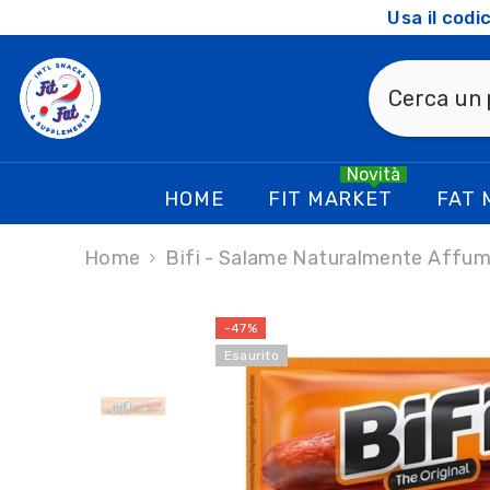
SKIP TO CONTENT
Usa il cod
Novità
HOME
FIT MARKET
FAT 
Home
Bifi - Salame Naturalmente Aff
-47%
Esaurito