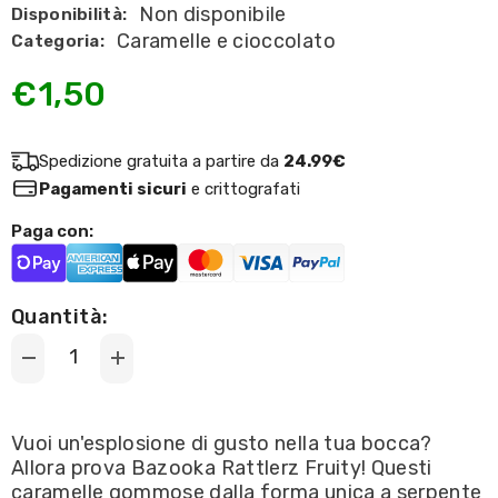
Non disponibile
Disponibilità:
Caramelle e cioccolato
Categoria:
€1,50
Spedizione gratuita a partire da
24.99€
Pagamenti sicuri
e crittografati
Paga con:
Quantità:
Decrease
Increase
quantity
quantity
for
for
Bazooka
Bazooka
-
-
Vuoi un'esplosione di gusto nella tua bocca?
Rattlerz
Rattlerz
Allora prova Bazooka Rattlerz Fruity! Questi
Fruity
Fruity
40g
40g
caramelle gommose dalla forma unica a serpente