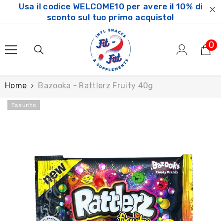
Usa il codice WELCOME10 per avere il 10% di
SKIP TO CONTENT
sconto sul tuo primo acquisto!
0
0
ar
Home
Bazooka - Rattlerz Fruity 40g
Esaurito