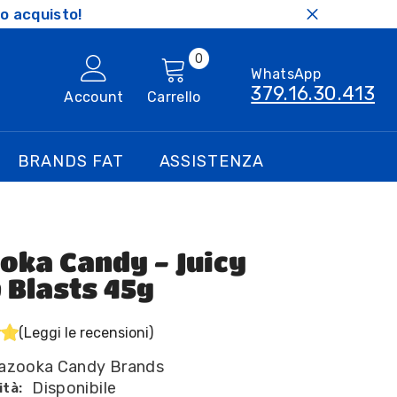
o acquisto!
0
0
WhatsApp
articoli
379.16.30.413
Account
Carrello
BRANDS FAT
ASSISTENZA
oka Candy - Juicy
 Blasts 45g
(Leggi le recensioni)
azooka Candy Brands
Disponibile
ità: