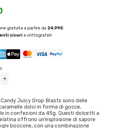
0
one gratuita a partire da
24.99€
nti sicuri
e crittografati
:
Increase
quantity
for
Bazooka
Candy
Candy Juicy Drop Blasts sono delle
-
aramelle dolci in forma di gocce,
Juicy
Drop
le in confezioni da 45g. Questi dolcetti a
Blasts
elatina offrono un'esplosione di sapore
45g
 ogni boccone, con una combinazione