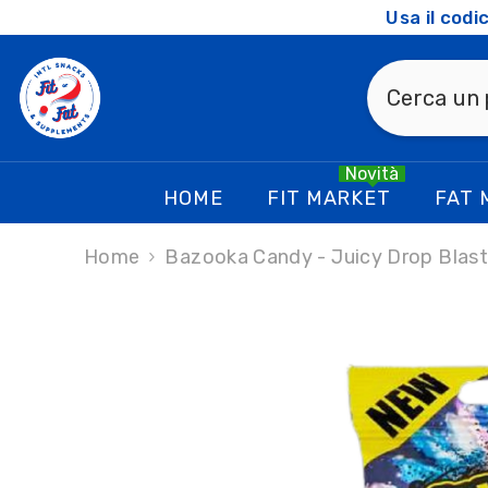
SKIP TO CONTENT
Usa il cod
Novità
HOME
FIT MARKET
FAT 
Home
Bazooka Candy - Juicy Drop Blas