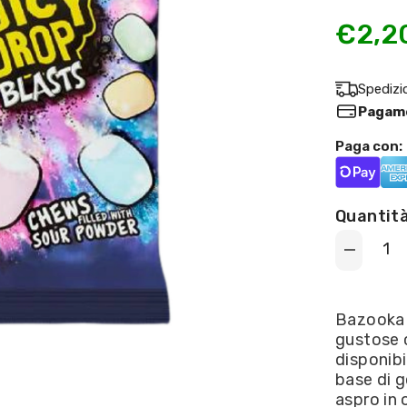
€2,2
Spedizi
Pagame
Paga con:
Quantità
Decrease
quantity
for
Bazooka
Candy
Bazooka 
-
gustose c
Juicy
Drop
disponibi
Blasts
base di g
45g
aspro in