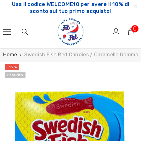
Usa il codice WELCOME10 per avere il 10% di
SKIP TO CONTENT
sconto sul tuo primo acquisto!
0
0
ar
Home
Swedish Fish Red Candies / Caramelle Gommo
-22%
Esaurito