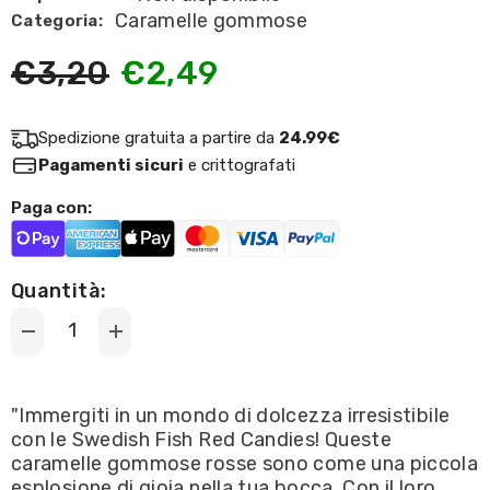
Caramelle gommose
Categoria:
€3,20
€2,49
Spedizione gratuita a partire da
24.99€
Pagamenti sicuri
e crittografati
Paga con:
Quantità:
Decrease
Increase
quantity
quantity
for
for
Swedish
Swedish
Fish
Fish
"Immergiti in un mondo di dolcezza irresistibile
Red
Red
con le Swedish Fish Red Candies! Queste
Candies
Candies
/
/
caramelle gommose rosse sono come una piccola
Caramelle
Caramelle
esplosione di gioia nella tua bocca. Con il loro
Gommose
Gommose