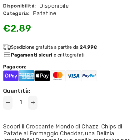
Disponibile
Disponibilità:
Patatine
Categoria:
€2,89
Spedizione gratuita a partire da
24.99€
Pagamenti sicuri
e crittografati
Paga con:
Quantità:
Decrease
Increase
quantity
quantity
for
for
Chazz
Chazz
-
-
Scopri il Croccante Mondo di Chazz: Chips di
Potato
Potato
Patate al Formaggio Cheddar, una Delizia
Chips
Chips
Naughty
Naughty