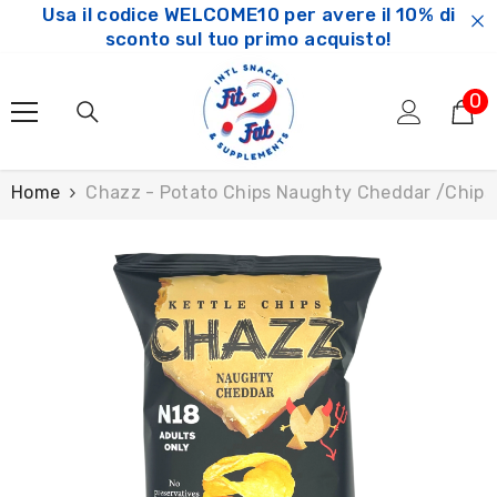
Usa il codice WELCOME10 per avere il 10% di
SKIP TO CONTENT
sconto sul tuo primo acquisto!
0
0
ar
Home
Chazz - Potato Chips Naughty Cheddar /Chips