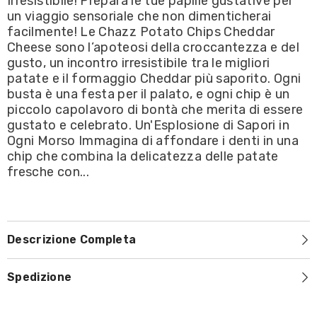
Irresistibile! Prepara le tue papille gustative per
Cheddar
Cheddar
un viaggio sensoriale che non dimenticherai
/Chips
/Chips
di
di
facilmente! Le Chazz Potato Chips Cheddar
Patate
Patate
Cheese sono l’apoteosi della croccantezza e del
al
al
Formaggio
Formaggio
gusto, un incontro irresistibile tra le migliori
Cheddar
Cheddar
patate e il formaggio Cheddar più saporito. Ogni
90g
90g
busta è una festa per il palato, e ogni chip è un
piccolo capolavoro di bontà che merita di essere
gustato e celebrato. Un'Esplosione di Sapori in
Ogni Morso Immagina di affondare i denti in una
chip che combina la delicatezza delle patate
fresche con...
Descrizione Completa
Spedizione