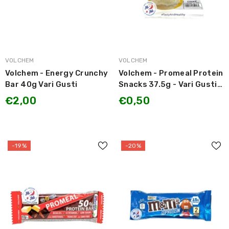
MARCA:
MARCA:
VOLCHEM
VOLCHEM
Volchem - Energy Crunchy
Volchem - Promeal Protein
Bar 40g Vari Gusti
Snacks 37.5g - Vari Gusti
OFFERTA SCADENZA
€2,00
€0,50
GIUGNO 2025
-19%
-20%