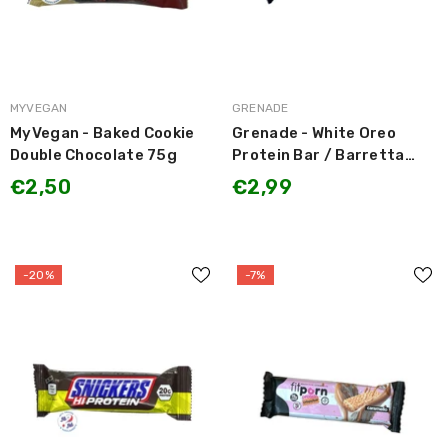
MARCA:
MARCA:
MYVEGAN
GRENADE
MyVegan - Baked Cookie
Grenade - White Oreo
Double Chocolate 75g
Protein Bar / Barretta
Proteica gusto Oreo
€2,50
€2,99
Bianco 60g
-20%
-7%