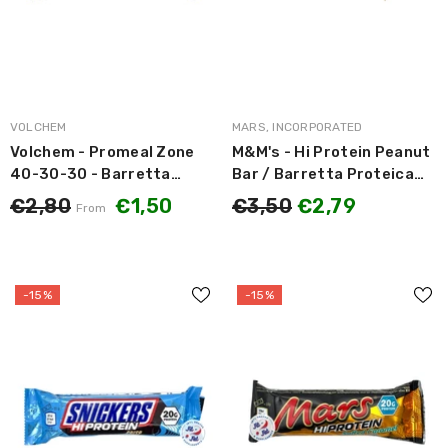
MARCA:
MARCA:
VOLCHEM
MARS, INCORPORATED
Volchem - Promeal Zone
M&M's - Hi Protein Peanut
40-30-30 - Barretta
Bar / Barretta Proteica
Proteica 50g Vari Gusti
Cioccolato e Arachidi 51g
€2,80
€1,50
€3,50
€2,79
From
OFFERTA SCADENZA
LUGLIO 2025
-15%
-15%