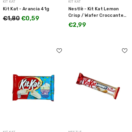
MARCA:
MARCA:
KIT KAT
KIT KAT
Kit Kat - Arancia 41g
Nestlè - Kit Kat Lemon
Crisp / Wafer Croccante
€1,80
€0,59
ricoperto di Cioccolato e
€2,99
Crema di Limone 42g
MARCA:
MARCA: