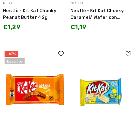
MARCA:
MARCA:
NESTLE
NESTLE
Nestlè - Kit Kat Chunky
Nestlé - Kit Kat Chunky
Peanut Butter 42g
Caramel/ Wafer con
topping al Caramello
€1,29
€1,19
43.5g
-67%
Esaurito