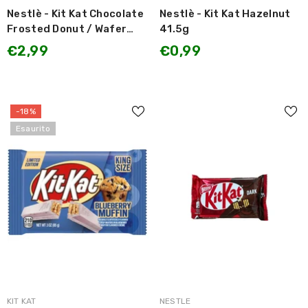
Nestlè - Kit Kat Chocolate
Nestlè - Kit Kat Hazelnut
Frosted Donut / Wafer
41.5g
ricoperto di Cioccolato al
€2,99
€0,99
gusto di Ciambella 42g
-18%
Esaurito
MARCA:
MARCA:
KIT KAT
NESTLE