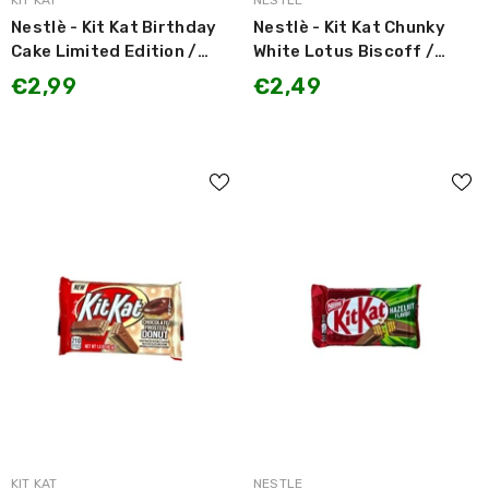
KIT KAT
NESTLE
Nestlè - Kit Kat Birthday
Nestlè - Kit Kat Chunky
Cake Limited Edition /
White Lotus Biscoff /
Wafer Croccante in
Wafer Croccante 42g
€2,99
€2,49
Edizione Limitata 42g
LIMITED EDITION
MARCA:
MARCA:
KIT KAT
NESTLE