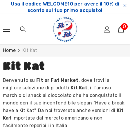
Usa il codice WELCOME10 per avere il 10% di
SKIP TO CONTENT
sconto sul tuo primo acquisto!
0
0
ar
Home
Kit Kat
Kit Kat
Benvenuto su
Fit or Fat Market
, dove trovi la
migliore selezione di prodotti
Kit Kat
, il famoso
marchio di snack al cioccolato che ha conquistato il
mondo con il suo inconfondibile slogan "Have a break,
have a Kit Kat". Da noi troverete anche versioni di
Kit
Kat
importate dal mercato americano e non
facilmente reperibili in Italia