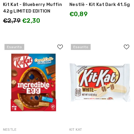
Kit Kat - Blueberry Muffin
Nestlè - Kit Kat Dark 41.5g
42g LIMITED EDITION
€0,89
€2,79
€2,30
Esaurito
Esaurito
MARCA:
MARCA:
NESTLE
KIT KAT