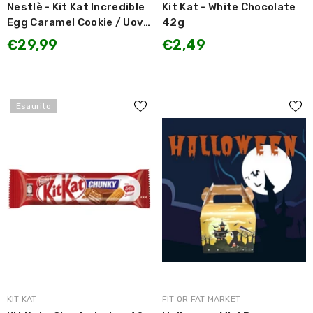
Nestlè - Kit Kat Incredible
Kit Kat - White Chocolate
Egg Caramel Cookie / Uovo
42g
di Pasqua Gigante Kit Kat
€29,99
€2,49
512.7g LIMITED EDITION
Esaurito
MARCA:
MARCA:
KIT KAT
FIT OR FAT MARKET