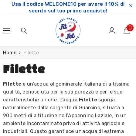
Usa il codice WELCOME10 per avere il 10% di
SKIP TO CONTENT
sconto sul tuo primo acquisto!
0
0
ar
Home
Filette
Filette
Filette
è un’acqua oligominerale italiana di altissima
qualità, conosciuta per la sua purezza e per le sue
caratteristiche uniche. L’acqua
Filette
sgorga
naturalmente dalla sorgente di Guarcino, situata a
900 metri di altitudine nell’Appennino Laziale, in un
ambiente incontaminato privo di attività agricole e
industriali. Questo garantisce un’acqua di estrema