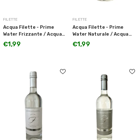
MARCA:
MARCA:
FILETTE
FILETTE
Acqua Filette - Prime
Acqua Filette - Prime
Water Frizzante / Acqua
Water Naturale / Acqua
Minerale Naturale -
Minerale Naturale -
€1,99
€1,99
Oligominerale 470ml
Oligominerale 470ml