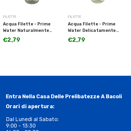
MARCA:
MARCA:
FILETTE
FILETTE
Acqua Filette - Prime
Acqua Filette - Prime
Water Naturalmente
Water Delicatamente
Naturale / Acqua Minerale
Frizzante / Acqua
€2,79
€2,79
Naturale - Oligominerale
Minerale Naturale -
750ml
Oligominerale 750ml
Entra Nella Casa Delle Prelibatezze A Bacoli
Orari di apertura:
Dal Lunedì al Sabato:
9:00 - 13:30